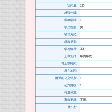
访问量:
225
就读年级:
求教学科:
1
学员性别:
男
辅导方式:
求教类型:
学习情况:
不好
上课安排:
每周每次
可上课时间:
所在地区:
附近的公交站点:
1
公汽路线:
1
待遇标准:
家教要求:
不限,
状??态: