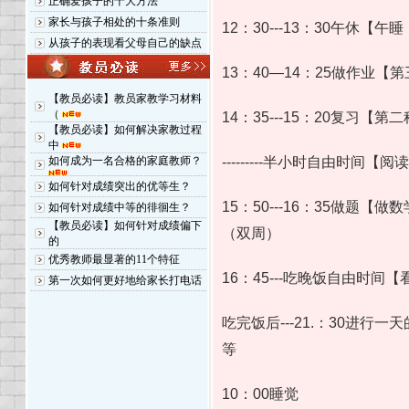
正确爱孩子的十大方法
家长与孩子相处的十条准则
12：30---13：30午休
从孩子的表现看父母自己的缺点
13：40—14：25做作业【
【教员必读】教员家教学习材料
（
14：35---15：20复习【第
【教员必读】如何解决家教过程
中
如何成为一名合格的家庭教师？
---------半小时自由时间【阅读，体育活
如何针对成绩突出的优等生？
15：50---16：35做
如何针对成绩中等的徘徊生？
【教员必读】如何针对成绩偏下
（双周）
的
优秀教师最显著的11个特征
16：45---吃晚饭自由时
第一次如何更好地给家长打电话
吃完饭后---21.：30进
等
10：00睡觉