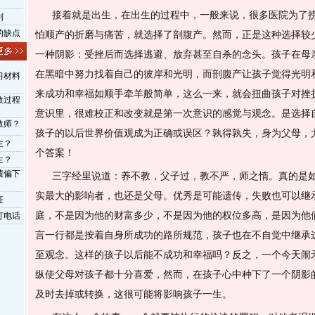
接着就是出生，在出生的过程中，一般来说，很多医院为了
则
的缺点
怕顺产的折磨与痛苦，就选择了剖腹产。然而，正是这种选择较
一种阴影：受挫后而选择逃避、放弃甚至自杀的念头。孩子在母
在黑暗中努力找着自己的彼岸和光明，而剖腹产让孩子觉得光明
习材料
来成功和幸福如顺手牵羊般简单，这么一来，就会扭曲孩子对挫
教过程
意识里，很难校正和改变就是第一次意识的感觉与观念。是选择
教师？
孩子的以后世界价值观成为正确或误区？孰得孰失，身为父母，
生？
个答案！
生？
绩偏下
三字经里说道：养不教，父子过，教不严，师之惰。真的是
实最大的影响者，也还是父母。优秀是可能遗传，失败也可以继
征
庭，不是因为他的财富多少，不是因为他的权位多高，是因为他
打电话
言一行都是按着自身所成功的路所规范，孩子也在不自觉中继承
至观念。这样的孩子以后能不成功和幸福吗？反之，一个今天闹
纵使父母对孩子都十分喜爱，然而，在孩子心中种下了一个阴影
及时去掉或转换，这很可能将影响孩子一生。