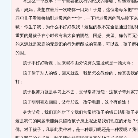
有这么一个故事：一个就要被执行的枪决的罪犯，对他老泪
说：妈妈，我想在最后一次吃你一口奶！于是，这位老母亲把***
罪犯儿子看嘴接触到老母亲的****时，一下把老母亲的乳头咬下
喊：你生了我，为什么不好好教我！这里的教不完全是通过知识
重要的是孩子在小时候有着太多的惘然、困惑、失望、痛苦而无
的来源就是家庭的无意识的行为所酿成的苦果，可以说，孩子所
的因。
孩子不好好听课，回来就不由分说劈头盖脸就是一顿大骂；
孩子偷了别人的钱，回来就说：我是怎么教你的，你真丢我
打；
孩子很努力就是学习上不去，父母常常报怨：这孩子笨到家
孩子明明喜欢画画，父母却说：改学电脑，这个有前途！
身为父母，我们真的对了？我们常常把孩子的错归结到孩子
这是我们的问题未能解决留给孩子身上呢还是我们现在的矛盾？
佛。对于孩子，凡事此类种种，是一种屠刀呢还是一种爱呢？我