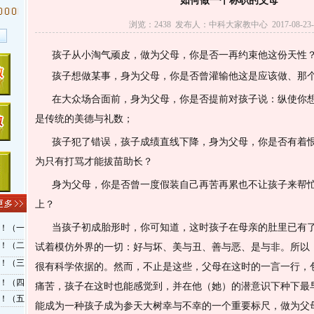
如何做一个称职的父母
浏览：2438 发布人：中科大家教中心 2017-08-23-1
孩子从小淘气顽皮，做为父母，你是否一再约束他这份天性
孩子想做某事，身为父母，你是否曾灌输他这是应该做、那
在大众场合面前，身为父母，你是否提前对孩子说：纵使你
是传统的美德与礼数；
孩子犯了错误，孩子成绩直线下降，身为父母，你是否有着
为只有打骂才能拔苗助长？
身为父母，你是否曾一度假装自己再苦再累也不让孩子来帮
上？
当孩子初成胎形时，你可知道，这时孩子在母亲的肚里已有
！（一
！（二
试着模仿外界的一切：好与坏、美与丑、善与恶、是与非。所以
！（三
很有科学依据的。然而，不止是这些，父母在这时的一言一行，
！（四
痛苦，孩子在这时也能感觉到，并在他（她）的潜意识下种下最
！（五
能成为一种孩子成为参天大树幸与不幸的一个重要标尺，做为父