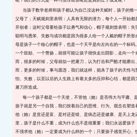
呢？我们的方式是一种习惯性错误呢还是真的让子成龙呢？
当孩子数学老师和孩子都认为自己没这种天赋时，孩子的惟
父母了；天赋规则里表明：人具有无限的潜力，每个人一开始都
开创者；这时父母要给孩子以勇气和信心，帽子规则曾表明：失
聪明与愚笨、失败与成功都是因为很多人给一个人戴的帽子所形
母是孩子一个核心的帽子，也是一个天平是向左向右的一个标码
一个鼓励、一个赞扬，就很可能让孩子很快走出阴影，走向一个
而，很多的时候，父母就似一把屠刀，认为打击和严酷才能磨出
而，更多的时候，事与愿违，我们就这样，扼杀了孩子的天性与
怕、失败，以至以后的人生路上有着太多的压抑和心结，都是因
屠刀所造成。
每一个孩子都是一个天使，不管他（她）是否伟大与平庸、
孩子就是另一个自我，我们按着自己的思维、行为、观念在塑造
他（她）是贫还是富、是对还是错、是病态还是健康、是天上龙
里，孩子是什么不重，成为什么也不是很重要；我们永远爱孩子
不强求他（她）一定要成为什么样的一个；只要孩子感觉开心、